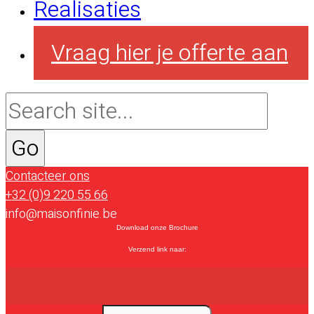
Realisaties
Vraag hier je offerte aan
Contacteer ons
+32 (0)9 220 55 66
info@maisonfinie.be
Download onze Brochure
Verzend link naar: