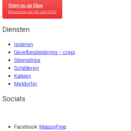
Stem nu op Elise
Bouwvrouw van het Jaar 2025!
Diensten
Isoleren
Gevelbepleistering – crepi
Steenstrips
Schilderen
Kaleien
Meldorfer
Socials
Facebook:
MaisonFinie